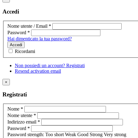
Accedi
Nome utente / Email
*
Password
*
Hai dimenticato la tua password?
Accedi
Ricordami
Non possiedi un account? Registrati
Resend activation email
×
Registrati
Nome
*
Nome utente
*
Indirizzo email
*
Password
*
Password strength:
Too short
Weak
Good
Strong
Very strong