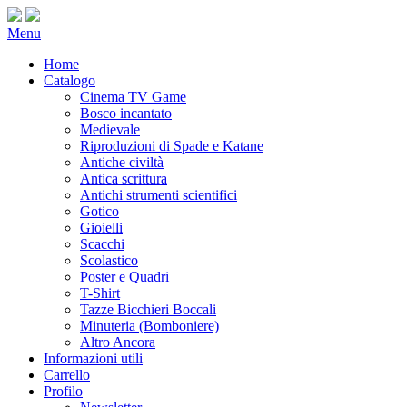
Menu
Home
Catalogo
Cinema TV Game
Bosco incantato
Medievale
Riproduzioni di Spade e Katane
Antiche civiltà
Antica scrittura
Antichi strumenti scientifici
Gotico
Gioielli
Scacchi
Scolastico
Poster e Quadri
T-Shirt
Tazze Bicchieri Boccali
Minuteria (Bomboniere)
Altro Ancora
Informazioni utili
Carrello
Profilo