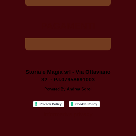
PAGAMENTI
Storia e Magia srl - Via Ottaviano
32 - P.I.07958691003
Powered By
Andrea Sgroi
Informativa privacy