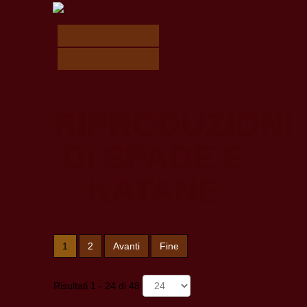
RIPRODUZIONI
DI SPADE E
KATANE
1
2
Avanti
Fine
Risultati 1 - 24 di 48