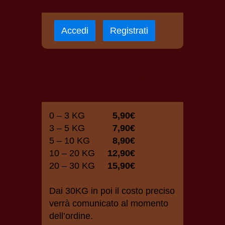
Accedi
Registrati
SPEDIZIONI
0 – 3 KG
5,90€
3 – 5 KG
7,90€
5 – 10 KG
8,90€
10 – 20 KG
12,90€
20 – 30 KG
15,90€
Dai 30KG in poi il costo preciso
verrà comunicato al momento
dell’ordine.