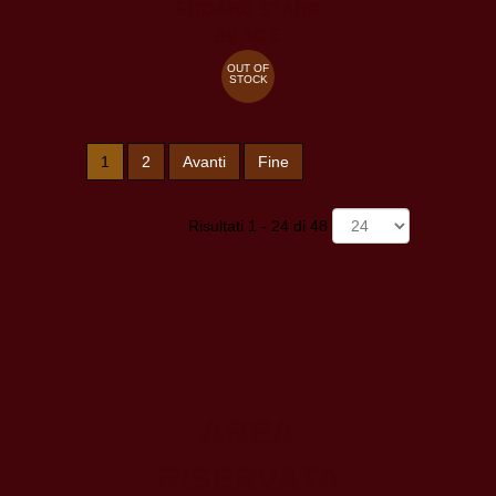
EDDARD STARK
89,50 €
OUT OF
STOCK
1
2
Avanti
Fine
Risultati 1 - 24 di 48
AREA
RISERVATA