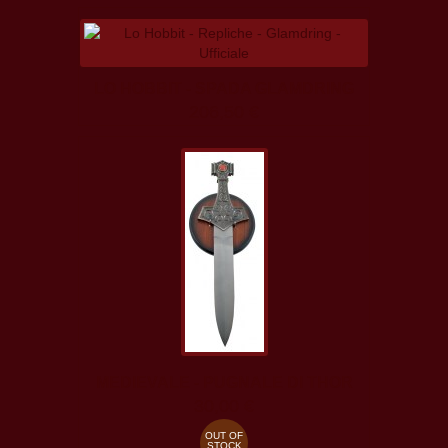
LO HOBBIT - SPADA GLAMDRING
206,50 €
MEDIEVALE - PUGNALE DI THOR
30,00 €
OUT OF
STOCK