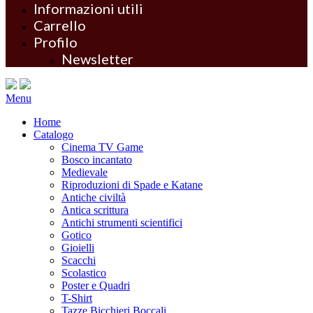
Informazioni utili
Carrello
Profilo
Newsletter
Menu
Home
Catalogo
Cinema TV Game
Bosco incantato
Medievale
Riproduzioni di Spade e Katane
Antiche civiltà
Antica scrittura
Antichi strumenti scientifici
Gotico
Gioielli
Scacchi
Scolastico
Poster e Quadri
T-Shirt
Tazze Bicchieri Boccali