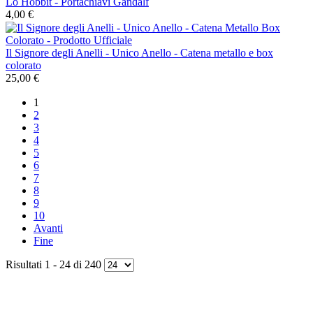
Lo Hobbit - Portachiavi Gandalf
4,00 €
Il Signore degli Anelli - Unico Anello - Catena metallo e box
colorato
25,00 €
1
2
3
4
5
6
7
8
9
10
Avanti
Fine
Risultati 1 - 24 di 240