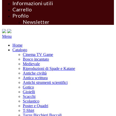
Informazioni utili
Carrello
Profilo
Newsletter
Menu
Home
Catalogo
Cinema TV Game
Bosco incantato
Medievale
Riproduzioni di Spade e Katane
Antiche civiltà
Antica scrittura
Antichi strumenti scientifici
Gotico
Gioielli
Scacchi
Scolastico
Poster e Quadri
T-Shirt
Tazze Bicchieri Boccali