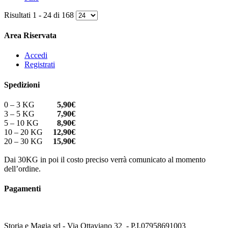
Risultati 1 - 24 di 168
Area Riservata
Accedi
Registrati
Spedizioni
0 – 3 KG
5,90€
3 – 5 KG
7,90€
5 – 10 KG
8,90€
10 – 20 KG
12,90€
20 – 30 KG
15,90€
Dai 30KG in poi il costo preciso verrà comunicato al momento
dell’ordine.
Pagamenti
Storia e Magia srl - Via Ottaviano 32 - P.I.07958691003