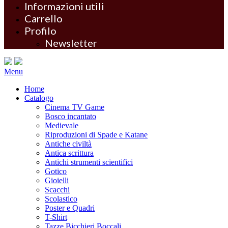
Informazioni utili
Carrello
Profilo
Newsletter
Menu
Home
Catalogo
Cinema TV Game
Bosco incantato
Medievale
Riproduzioni di Spade e Katane
Antiche civiltà
Antica scrittura
Antichi strumenti scientifici
Gotico
Gioielli
Scacchi
Scolastico
Poster e Quadri
T-Shirt
Tazze Bicchieri Boccali