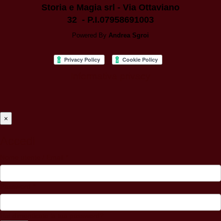
Storia e Magia srl - Via Ottaviano
32 - P.I.07958691003
Powered By
Andrea Sgroi
Informativa privacy
×
Accedi
Nome utente / Email
*
Password
*
Hai dimenticato la tua password?