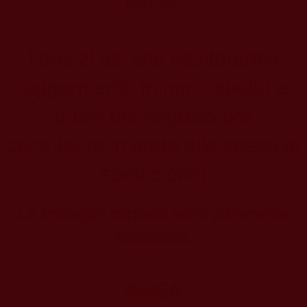
per te!
I prezzi del sito risulteranno
leggermente minori rispetto a
quelli del negozio per
contribuire in parte alle spese di
spedizione!
Le immagini esposte sono puramente
illustrative.
AREA