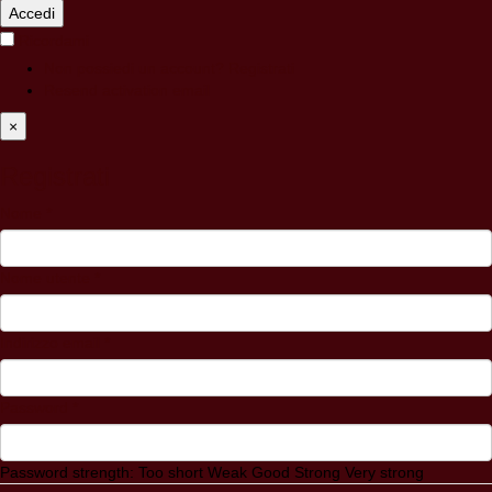
Accedi
Ricordami
Non possiedi un account? Registrati
Resend activation email
×
Registrati
Nome
*
Nome utente
*
Indirizzo email
*
Password
*
Password strength:
Too short
Weak
Good
Strong
Very strong