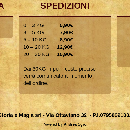
A
SPEDIZIONI
0 – 3 KG
5,90€
3 – 5 KG
7,90€
5 – 10 KG
8,90€
10 – 20 KG
12,90€
20 – 30 KG
15,90€
Dai 30KG in poi il costo preciso
verrà comunicato al momento
dell’ordine.
Storia e Magia srl - Via Ottaviano 32 - P.I.0795869100
Powered By
Andrea Sgroi