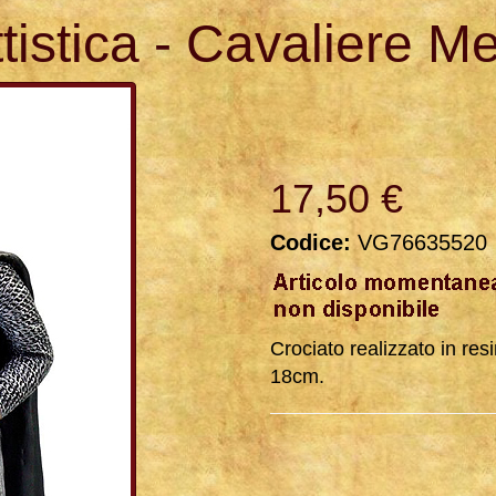
tistica - Cavaliere M
17,50 €
Codice:
VG76635520
Crociato realizzato in re
18cm.