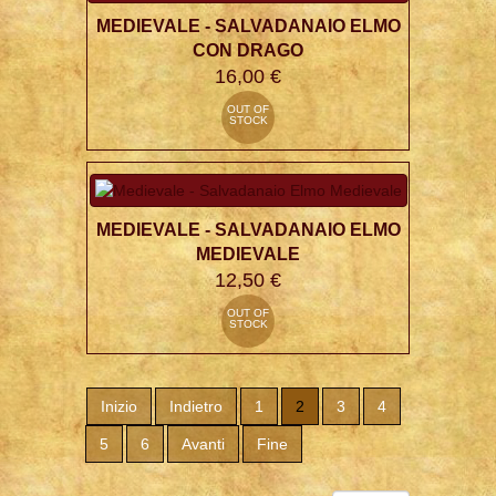
MEDIEVALE - SALVADANAIO ELMO
CON DRAGO
16,00 €
OUT OF
STOCK
MEDIEVALE - SALVADANAIO ELMO
MEDIEVALE
12,50 €
OUT OF
STOCK
Inizio
Indietro
1
2
3
4
5
6
Avanti
Fine