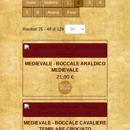
Inizio
Indietro
1
2
3
4
5
6
Avanti
Fine
Risultati 25 - 48 di 129
MEDIEVALE - BOCCALE ARALDICO
MEDIEVALE
21,00 €
OUT OF
STOCK
MEDIEVALE - BOCCALE CAVALIERE
TEMPLARE CROCIATO