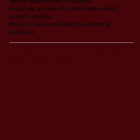
radioso bagliore della luna piena.
Realizzato a mano con peltro inglese di alta
qualità e cristallo
Misura circa 56mm di altezza e 80mm di
larghezza
I colori dell'immagine possono risultare leggermente
differenti da quelli del prodotto.