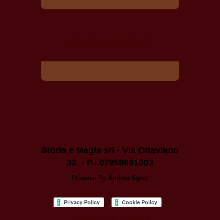
PAGAMENTI
Storia e Magia srl - Via Ottaviano
32 - P.I.07958691003
Powered By
Andrea Sgroi
Informativa privacy