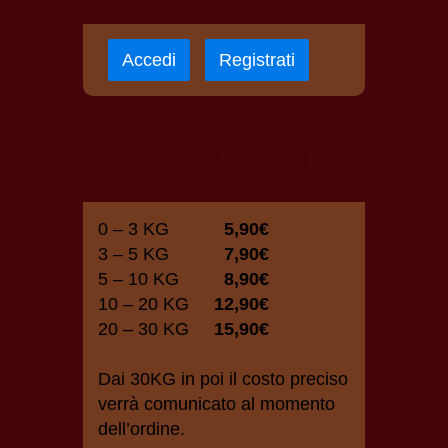
Accedi
Registrati
SPEDIZIONI
0 – 3 KG
5,90€
3 – 5 KG
7,90€
5 – 10 KG
8,90€
10 – 20 KG
12,90€
20 – 30 KG
15,90€
Dai 30KG in poi il costo preciso
verrà comunicato al momento
dell’ordine.