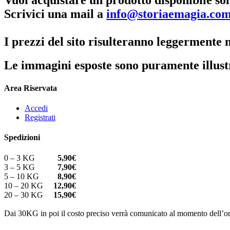
Scrivici una mail a
info@storiaemagia.co
I prezzi del sito risulteranno leggermente m
Le immagini esposte sono puramente illust
Area Riservata
Accedi
Registrati
Spedizioni
0 – 3 KG
5,90€
3 – 5 KG
7,90€
5 – 10 KG
8,90€
10 – 20 KG
12,90€
20 – 30 KG
15,90€
Dai 30KG in poi il costo preciso verrà comunicato al momento dell’or