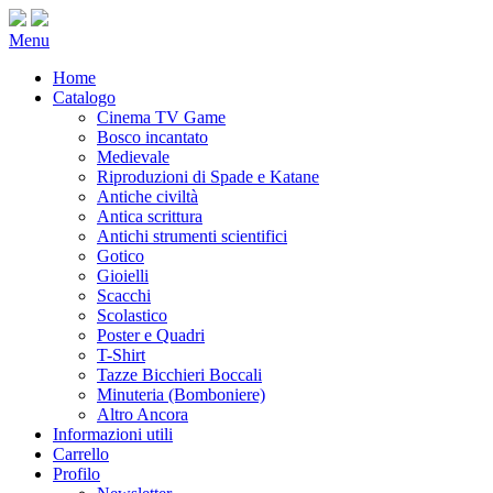
Menu
Home
Catalogo
Cinema TV Game
Bosco incantato
Medievale
Riproduzioni di Spade e Katane
Antiche civiltà
Antica scrittura
Antichi strumenti scientifici
Gotico
Gioielli
Scacchi
Scolastico
Poster e Quadri
T-Shirt
Tazze Bicchieri Boccali
Minuteria (Bomboniere)
Altro Ancora
Informazioni utili
Carrello
Profilo