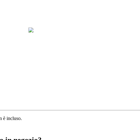
n è incluso.
o in negozio?