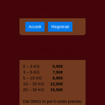
RISERVATA
Accedi
Registrati
SPEDIZIONI
0 – 3 KG
5,90€
3 – 5 KG
7,90€
5 – 10 KG
8,90€
10 – 20 KG
12,90€
20 – 30 KG
15,90€
Dai 30KG in poi il costo preciso