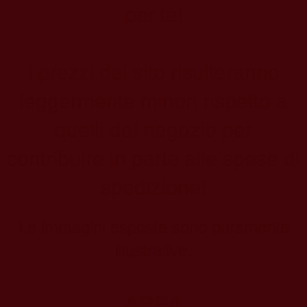
per te!
I prezzi del sito risulteranno
leggermente minori rispetto a
quelli del negozio per
contribuire in parte alle spese di
spedizione!
Le immagini esposte sono puramente
illustrative.
AREA