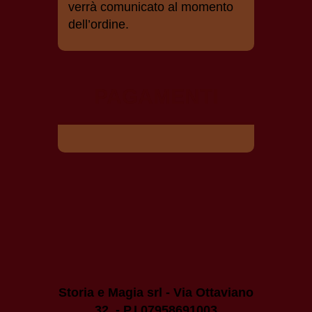
verrà comunicato al momento
dell’ordine.
PAGAMENTI
Storia e Magia srl - Via Ottaviano
32 - P.I.07958691003