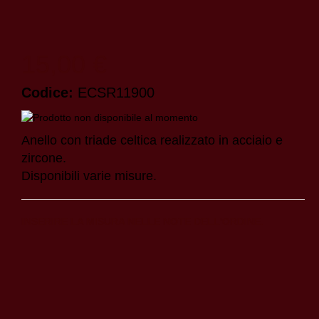
15,00 €
Codice:
ECSR11900
Anello con triade celtica realizzato in acciaio e
zircone.
Disponibili varie misure.
INSERIRE LA MISURA NELLE NOTE DELL'ORDINE.