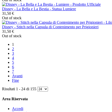
Disney - La Bella e La Bestia - Statua Lumiere
31,50 €
Out of stock
Disney - Stitch nella Capsula di Contenimento per Prigionieri
31,50 €
Out of stock
1
2
3
4
5
6
7
Avanti
Fine
Risultati 1 - 24 di 155
Area Riservata
Accedi