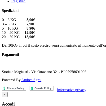
Registrati
Spedizioni
0 – 3 KG
5,90€
3 – 5 KG
7,90€
5 – 10 KG
8,90€
10 – 20 KG
12,90€
20 – 30 KG
15,90€
Dai 30KG in poi il costo preciso verrà comunicato al momento dell’or
Pagamenti
Storia e Magia srl - Via Ottaviano 32 - P.I.07958691003
Powered By
Andrea Sgroi
Informativa privacy
×
Accedi