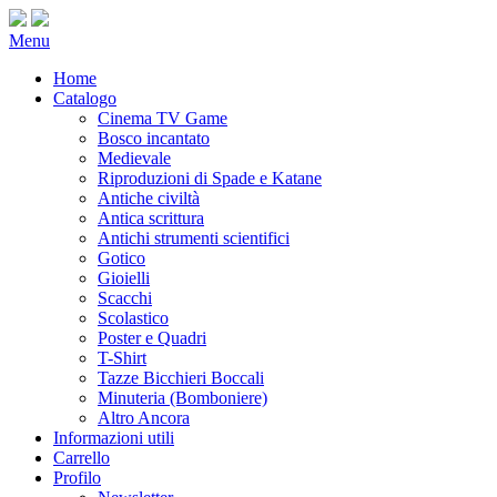
Menu
Home
Catalogo
Cinema TV Game
Bosco incantato
Medievale
Riproduzioni di Spade e Katane
Antiche civiltà
Antica scrittura
Antichi strumenti scientifici
Gotico
Gioielli
Scacchi
Scolastico
Poster e Quadri
T-Shirt
Tazze Bicchieri Boccali
Minuteria (Bomboniere)
Altro Ancora
Informazioni utili
Carrello
Profilo