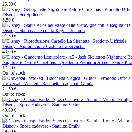
25,50 €
Disney - Set Spillette
6,50 €
Disney - Statua Alice con la Regina di Cuori
91,50 €
Disney - Riproduzione Castello La Sirenetta
43,00 €
Nightmare Before Christmas - Quaderno Premium A5 con Penna Proi
17,50 €
Out of stock
Universal - Wicked - Bacchetta magica di Glinda
21,50 €
Out of stock
Disney - Sposa cadavere - Statuina Victor
49,00 €
Out of stock
Disney - Sposa cadavere - Statuina Emily
49,00 €