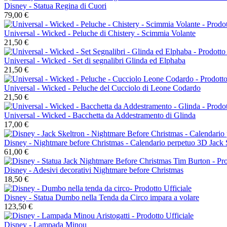
Disney - Statua Regina di Cuori
79,00 €
Universal - Wicked - Peluche di Chistery - Scimmia Volante
21,50 €
Universal - Wicked - Set di segnalibri Glinda ed Elphaba
21,50 €
Universal - Wicked - Peluche del Cucciolo di Leone Codardo
21,50 €
Universal - Wicked - Bacchetta da Addestramento di Glinda
17,00 €
Disney - Nightmare before Christmas - Calendario perpetuo 3D Jack 
61,00 €
Disney - Adesivi decorativi Nightmare before Christmas
18,50 €
Disney - Statua Dumbo nella Tenda da Circo impara a volare
123,50 €
Disney - Lampada Minou