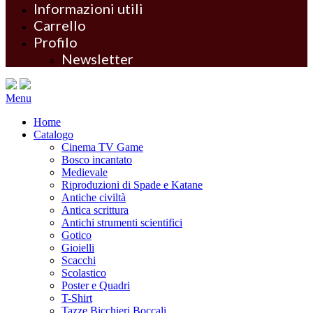
Informazioni utili
Carrello
Profilo
Newsletter
Menu
Home
Catalogo
Cinema TV Game
Bosco incantato
Medievale
Riproduzioni di Spade e Katane
Antiche civiltà
Antica scrittura
Antichi strumenti scientifici
Gotico
Gioielli
Scacchi
Scolastico
Poster e Quadri
T-Shirt
Tazze Bicchieri Boccali