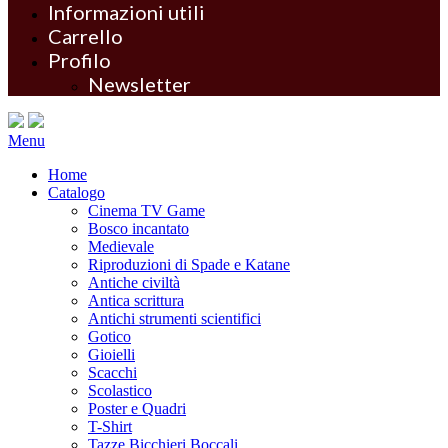
Informazioni utili
Carrello
Profilo
Newsletter
Menu
Home
Catalogo
Cinema TV Game
Bosco incantato
Medievale
Riproduzioni di Spade e Katane
Antiche civiltà
Antica scrittura
Antichi strumenti scientifici
Gotico
Gioielli
Scacchi
Scolastico
Poster e Quadri
T-Shirt
Tazze Bicchieri Boccali