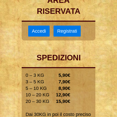
AREA
RISERVATA
Accedi
Registrati
SPEDIZIONI
0 – 3 KG
5,90€
3 – 5 KG
7,90€
5 – 10 KG
8,90€
10 – 20 KG
12,90€
20 – 30 KG
15,90€
Dai 30KG in poi il costo preciso