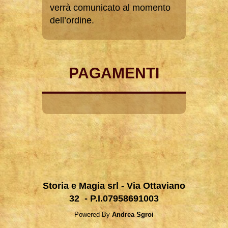
verrà comunicato al momento
dell’ordine.
PAGAMENTI
Storia e Magia srl - Via Ottaviano
32 - P.I.07958691003
Powered By
Andrea Sgroi