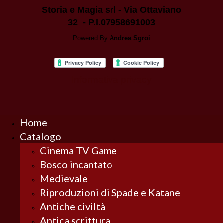
Storia e Magia srl - Via Ottaviano
32 - P.I.07958691003
Powered By
Andrea Sgroi
Informativa privacy
Home
Catalogo
Cinema TV Game
Bosco incantato
Medievale
Riproduzioni di Spade e Katane
Antiche civiltà
Antica scrittura