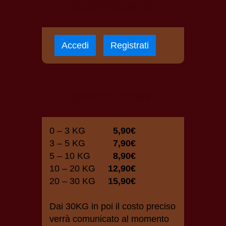
RISERVATA
Accedi
Registrati
SPEDIZIONI
0 – 3 KG
5,90€
3 – 5 KG
7,90€
5 – 10 KG
8,90€
10 – 20 KG
12,90€
20 – 30 KG
15,90€
Dai 30KG in poi il costo preciso
verrà comunicato al momento