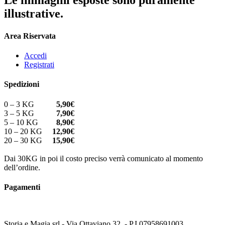
Le immagini esposte sono puramente
illustrative.
Area Riservata
Accedi
Registrati
Spedizioni
0 – 3 KG
5,90€
3 – 5 KG
7,90€
5 – 10 KG
8,90€
10 – 20 KG
12,90€
20 – 30 KG
15,90€
Dai 30KG in poi il costo preciso verrà comunicato al momento
dell’ordine.
Pagamenti
Storia e Magia srl - Via Ottaviano 32 - P.I.07958691003