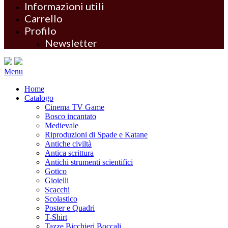
Informazioni utili
Carrello
Profilo
Newsletter
Menu
Home
Catalogo
Cinema TV Game
Bosco incantato
Medievale
Riproduzioni di Spade e Katane
Antiche civiltà
Antica scrittura
Antichi strumenti scientifici
Gotico
Gioielli
Scacchi
Scolastico
Poster e Quadri
T-Shirt
Tazze Bicchieri Boccali