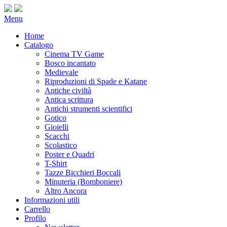
Menu
Home
Catalogo
Cinema TV Game
Bosco incantato
Medievale
Riproduzioni di Spade e Katane
Antiche civiltà
Antica scrittura
Antichi strumenti scientifici
Gotico
Gioielli
Scacchi
Scolastico
Poster e Quadri
T-Shirt
Tazze Bicchieri Boccali
Minuteria (Bomboniere)
Altro Ancora
Informazioni utili
Carrello
Profilo