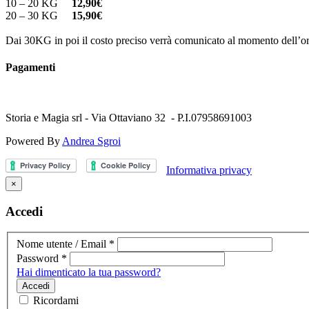
10 – 20 KG
12,90€
20 – 30 KG
15,90€
Dai 30KG in poi il costo preciso verrà comunicato al momento dell’or
Pagamenti
Storia e Magia srl - Via Ottaviano 32 - P.I.07958691003
Powered By
Andrea Sgroi
Informativa privacy
×
Accedi
Nome utente / Email
*
Password
*
Hai dimenticato la tua password?
Accedi
Ricordami