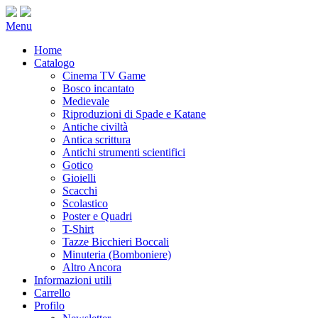
Menu
Home
Catalogo
Cinema TV Game
Bosco incantato
Medievale
Riproduzioni di Spade e Katane
Antiche civiltà
Antica scrittura
Antichi strumenti scientifici
Gotico
Gioielli
Scacchi
Scolastico
Poster e Quadri
T-Shirt
Tazze Bicchieri Boccali
Minuteria (Bomboniere)
Altro Ancora
Informazioni utili
Carrello
Profilo