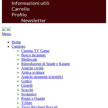
Informazioni utili
Carrello
Profilo
Newsletter
Menu
Home
Catalogo
Cinema TV Game
Bosco incantato
Medievale
Riproduzioni di Spade e Katane
Antiche civiltà
Antica scrittura
Antichi strumenti scientifici
Gotico
Gioielli
Scacchi
Scolastico
Poster e Quadri
T-Shirt
Tazze Bicchieri Boccali