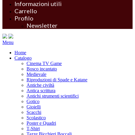
Informazioni utili
Carrello
Profilo
Newsletter
Menu
Home
Catalogo
Cinema TV Game
Bosco incantato
Medievale
Riproduzioni di Spade e Katane
Antiche civiltà
Antica scrittura
Antichi strumenti scientifici
Gotico
Gioielli
Scacchi
Scolastico
Poster e Quadri
T-Shirt
Tazze Bicchieri Boccali