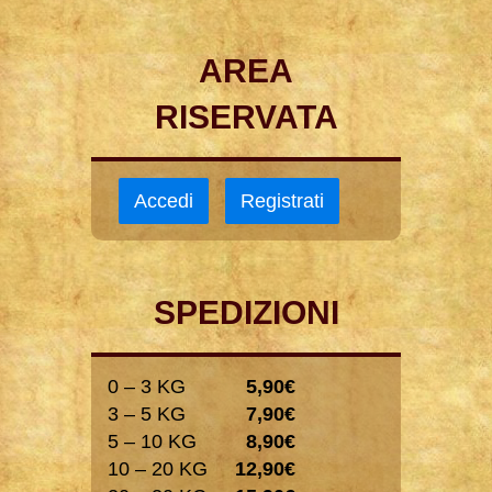
AREA
RISERVATA
Accedi
Registrati
SPEDIZIONI
0 – 3 KG
5,90€
3 – 5 KG
7,90€
5 – 10 KG
8,90€
10 – 20 KG
12,90€