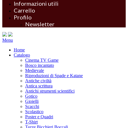
Informazioni utili
Carrello
Profilo
Newsletter
Menu
Home
Catalogo
Cinema TV Game
Bosco incantato
Medievale
Riproduzioni di Spade e Katane
Antiche civiltà
Antica scrittura
Antichi strumenti scientifici
Gotico
Gioielli
Scacchi
Scolastico
Poster e Quadri
T-Shirt
Tazze Bicchieri Boccali