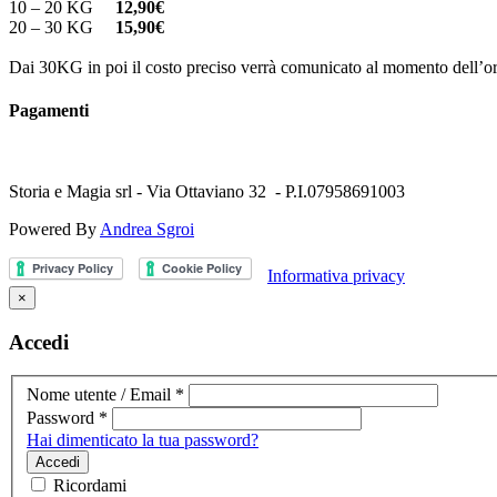
10 – 20 KG
12,90€
20 – 30 KG
15,90€
Dai 30KG in poi il costo preciso verrà comunicato al momento dell’or
Pagamenti
Storia e Magia srl - Via Ottaviano 32 - P.I.07958691003
Powered By
Andrea Sgroi
Informativa privacy
×
Accedi
Nome utente / Email
*
Password
*
Hai dimenticato la tua password?
Accedi
Ricordami