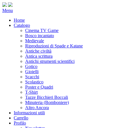
Menu
Home
Catalogo
Cinema TV Game
Bosco incantato
Medievale
Riproduzioni di Spade e Katane
Antiche civiltà
Antica scrittura
Antichi strumenti scientifici
Gotico
Gioielli
Scacchi
Scolastico
Poster e Quadri
T-Shirt
Tazze Bicchieri Boccali
Minuteria (Bomboniere)
Altro Ancora
Informazioni utili
Carrello
Profilo