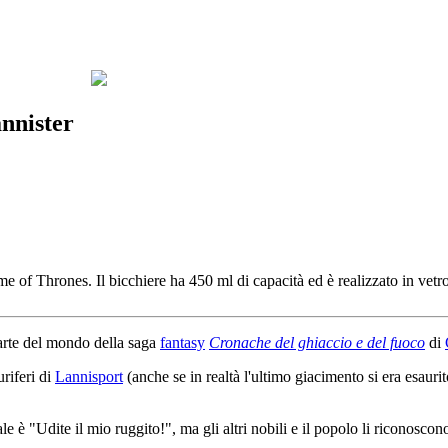
nnister
e of Thrones. Il bicchiere ha 450 ml di capacità ed è realizzato in vetro
parte del mondo della saga
fantasy
Cronache del ghiaccio e del fuoco
di
uriferi di
Lannisport
(anche se in realtà l'ultimo giacimento si era esaurit
le è "Udite il mio ruggito!", ma gli altri nobili e il popolo li riconosc