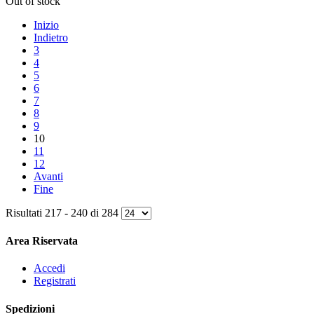
Out of stock
Inizio
Indietro
3
4
5
6
7
8
9
10
11
12
Avanti
Fine
Risultati 217 - 240 di 284
Area Riservata
Accedi
Registrati
Spedizioni