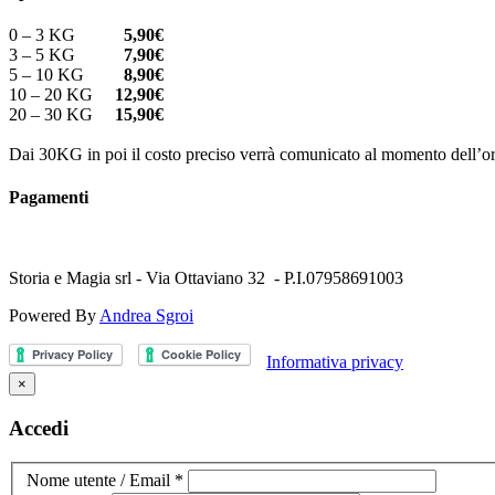
0 – 3 KG
5,90€
3 – 5 KG
7,90€
5 – 10 KG
8,90€
10 – 20 KG
12,90€
20 – 30 KG
15,90€
Dai 30KG in poi il costo preciso verrà comunicato al momento dell’or
Pagamenti
Storia e Magia srl - Via Ottaviano 32 - P.I.07958691003
Powered By
Andrea Sgroi
Informativa privacy
×
Accedi
Nome utente / Email
*