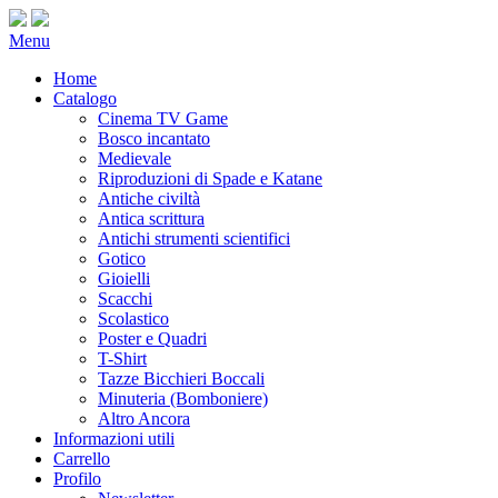
Menu
Home
Catalogo
Cinema TV Game
Bosco incantato
Medievale
Riproduzioni di Spade e Katane
Antiche civiltà
Antica scrittura
Antichi strumenti scientifici
Gotico
Gioielli
Scacchi
Scolastico
Poster e Quadri
T-Shirt
Tazze Bicchieri Boccali
Minuteria (Bomboniere)
Altro Ancora
Informazioni utili
Carrello
Profilo