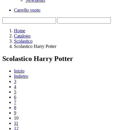
Newsletter
Carrello vuoto
Home
Catalogo
Scolastico
Scolastico Harry Potter
Scolastico Harry Potter
Inizio
Indietro
3
4
5
6
7
8
9
10
11
12