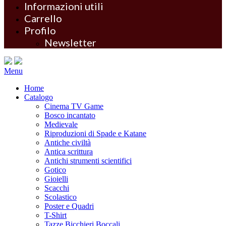
Informazioni utili
Carrello
Profilo
Newsletter
Menu
Home
Catalogo
Cinema TV Game
Bosco incantato
Medievale
Riproduzioni di Spade e Katane
Antiche civiltà
Antica scrittura
Antichi strumenti scientifici
Gotico
Gioielli
Scacchi
Scolastico
Poster e Quadri
T-Shirt
Tazze Bicchieri Boccali