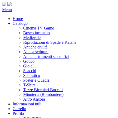
Menu
Home
Catalogo
Cinema TV Game
Bosco incantato
Medievale
Riproduzioni di Spade e Katane
Antiche civiltà
Antica scrittura
Antichi strumenti scientifici
Gotico
Gioielli
Scacchi
Scolastico
Poster e Quadri
T-Shirt
Tazze Bicchieri Boccali
Minuteria (Bomboniere)
Altro Ancora
Informazioni utili
Carrello
Profilo