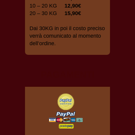
10 – 20 KG
12,90€
20 – 30 KG
15,90€
Dai 30KG in poi il costo preciso
verrà comunicato al momento
dell’ordine.
PAGAMENTI