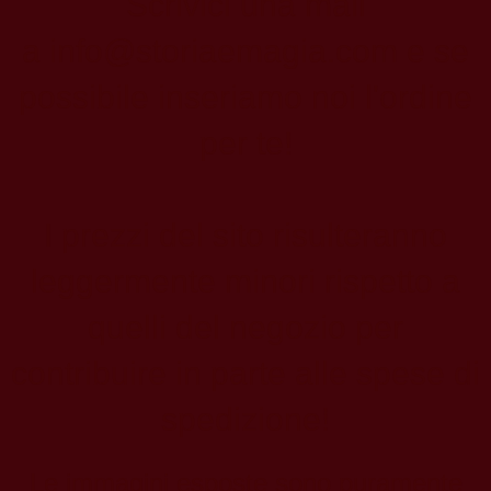
Scrivici una mail
a
info@storiaemagia.com
e se
possibile inseriamo noi l'ordine
per te!
I prezzi del sito risulteranno
leggermente minori rispetto a
quelli del negozio per
contribuire in parte alle spese di
spedizione!
Le immagini esposte sono puramente