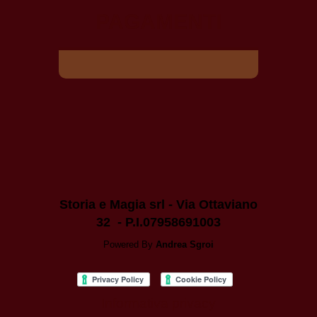
PAGAMENTI
Storia e Magia srl - Via Ottaviano
32 - P.I.07958691003
Powered By
Andrea Sgroi
Informativa privacy