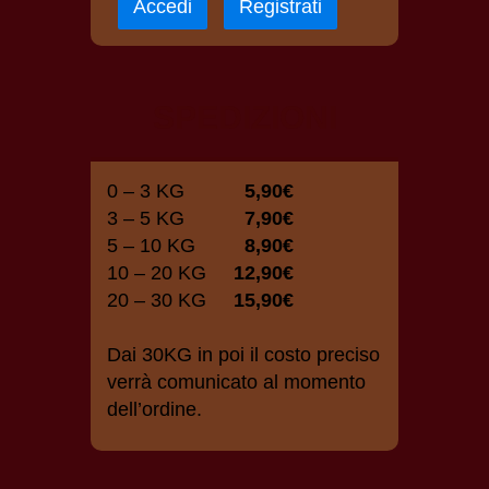
Accedi
Registrati
SPEDIZIONI
0 – 3 KG
5,90€
3 – 5 KG
7,90€
5 – 10 KG
8,90€
10 – 20 KG
12,90€
20 – 30 KG
15,90€
Dai 30KG in poi il costo preciso
verrà comunicato al momento
dell’ordine.