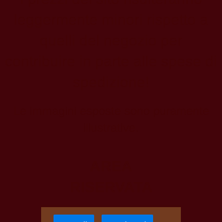
leggermente minori rispetto a
quelli del negozio per
contribuire in parte alle spese di
spedizione!
Le immagini esposte sono puramente
illustrative.
AREA
RISERVATA